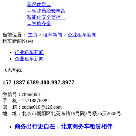
车况优质→
←驾驶员经验丰富
智能化安全监控→
←资质齐全
当前位置：
主页
>
租车新闻
>
企业租车新闻
租车新闻
News
行业租车新闻
企业租车新闻
联系热线
157 1887 6389 400-997-8977
微信号：zhouqi981
手 机：15718876389
邮 箱：zuche010@126.com
地 址：北京市朝阳区北苑东路19号院3号楼26层2608号
商务出行更自在，北京商务车租赁相伴