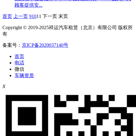
顾客提供安...
首页
上一页
9
10
11
下一页
末页
Copyright © 2019-2025祥运汽车租赁（北京）有限公司 版权所
有
备案号：
京ICP备2020037140号
首页
电话
微信
车辆资质
X