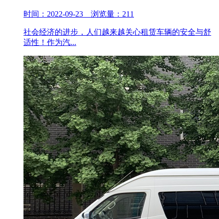
时间：2022-09-23 浏览量：211
社会经济的进步，人们越来越关心租赁车辆的安全与舒
适性！作为汽...