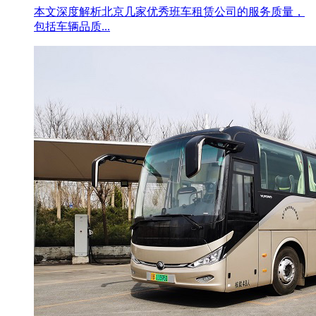
本文深度解析北京几家优秀班车租赁公司的服务质量，
包括车辆品质...