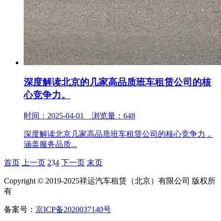
深度解读北京的几家高品质班车租赁公司的核
心竞争力。
时间：2025-04-01 浏览量：648
深度解读北京几家高品质班车租赁公司的核心竞争力，
涵盖服务品质...
首页
上一页
2
3
4
下一页
末页
Copyright © 2019-2025祥运汽车租赁（北京）有限公司 版权所
有
备案号：
京ICP备2020037140号