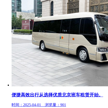
便捷高效出行从选择优质北京班车租赁开始。
时间：2025-04-01 浏览量：901