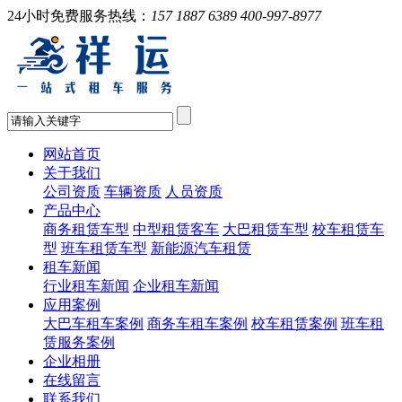
24小时免费服务热线：
157 1887 6389 400-997-8977
网站首页
关于我们
公司资质
车辆资质
人员资质
产品中心
商务租赁车型
中型租赁客车
大巴租赁车型
校车租赁车
型
班车租赁车型
新能源汽车租赁
租车新闻
行业租车新闻
企业租车新闻
应用案例
大巴车租车案例
商务车租车案例
校车租赁案例
班车租
赁服务案例
企业相册
在线留言
联系我们