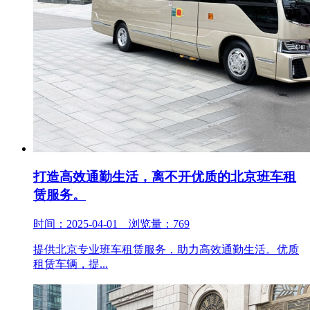
打造高效通勤生活，离不开优质的北京班车租
赁服务。
时间：2025-04-01 浏览量：769
提供北京专业班车租赁服务，助力高效通勤生活。优质
租赁车辆，提...