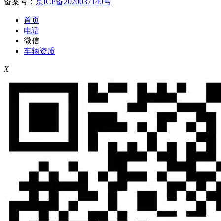
备案号：
京ICP备2020037140号
首页
电话
微信
车辆资质
X